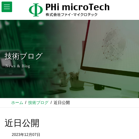
コ
ナ
ン
ビ
テ
ゲ
ン
ー
ツ
シ
へ
ョ
ス
ン
キ
に
ッ
移
プ
動
技術ブログ
News & Blog
ホーム
技術ブログ
近日公開
近日公開
2023年12月07日