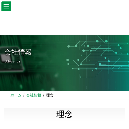
コ
ナ
ン
ビ
テ
ゲ
ン
ー
ツ
シ
へ
ョ
ス
ン
キ
に
ッ
移
プ
動
会社情報
About us
ホーム
会社情報
理念
理念