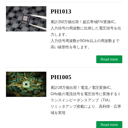
PH1013
累計250万個出荷！超広帯域F/V変換IC。
入力信号の周波数に比例した電圧信号を出
力します。
入力信号周波数が5GHz以上の周波数まで
高い線形性を有します。
Read more
PH1005
累計28万個出荷！電流／電圧変換IC。
GHz級の電流信号を電圧信号に変換するト
ランスインピーダンスアンプ（TIA）
リミッタアンプ搭載により、高利得・広帯
域を実現
Read more