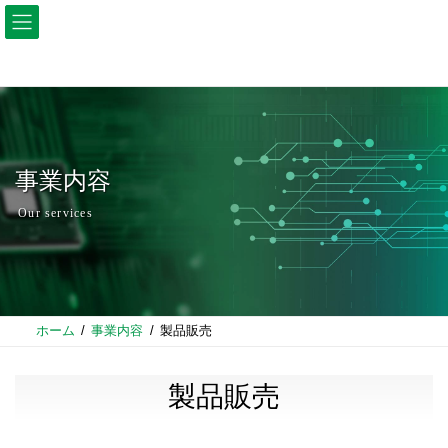
コ
ナ
ン
ビ
テ
ゲ
ン
ー
ツ
シ
へ
ョ
ス
ン
キ
に
ッ
移
プ
動
事業内容
Our services
ホーム
事業内容
製品販売
製品販売