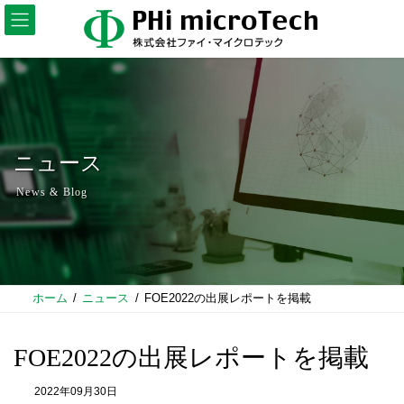
コ
ナ
ン
ビ
テ
ゲ
ン
ー
ツ
シ
へ
ョ
ス
ン
キ
に
ッ
移
プ
動
ニュース
News & Blog
ホーム
ニュース
FOE2022の出展レポートを掲載
FOE2022の出展レポートを掲載
2022年09月30日